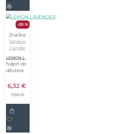
-20 %
Značka:
Yankee
Candle
LEMON LAVENDER
Náplň do
difuzéra
6,32 €
7,90 €