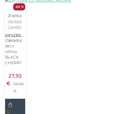
-20 %
Značka:
Yankee
Candle
DIFUZÉR ULTRASONIC AROMA
Základný
set s
vôňou
BLACK
CHERRY
27,92
€
34,90
€