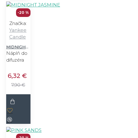
-20 %
Značka:
Yankee
Candle
MIDNIGHT JASMINE
Náplň do
difuzéra
6,32 €
7,90 €
-20 %