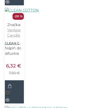
-20 %
Značka:
Yankee
Candle
CLEAN COTTON
Náplň do
difuzéra
6,32 €
7,90 €