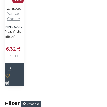
Značka:
Yankee
Candle
PINK SANDS
Náplň do
difuzéra
6,32 €
7,90 €
Filter
Vymazať