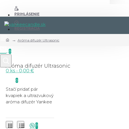
PRIHLÁSENIE
REGISTRÁCIA
Aróma difuzér Ultrasonic
0
Aróma difuzér Ultrasonic
0 ks - 0,00 €
0
Stačí pridať pár
kvapiek a ultrazvukový
aróma difuzér Yankee
Candle® vám pomôže
vytvoriť príjemnú
atmosféru vďaka
0
nastaviteľnému