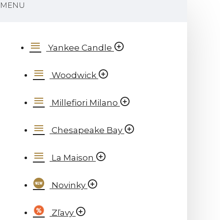
MENU
Yankee Candle
Woodwick
Millefiori Milano
Chesapeake Bay
La Maison
Novinky
Zľavy