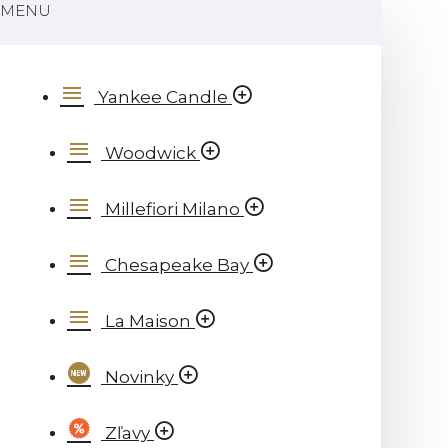
MENU
Yankee Candle
Woodwick
Millefiori Milano
Chesapeake Bay
La Maison
Novinky
Zľavy