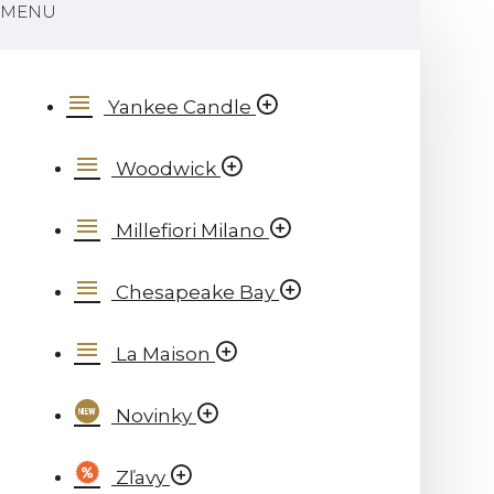
MENU
Yankee Candle
Woodwick
Millefiori Milano
Chesapeake Bay
La Maison
Novinky
Zľavy