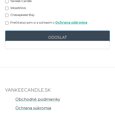
Yankee Candle
WoodWick
Chesapeake Bay
Prečítal(a) som si a súhlasím s
Ochrana súkromia
ODOSLAŤ
YANKEECANDLE.SK
Obchodné podmienky
Ochrana súkromia