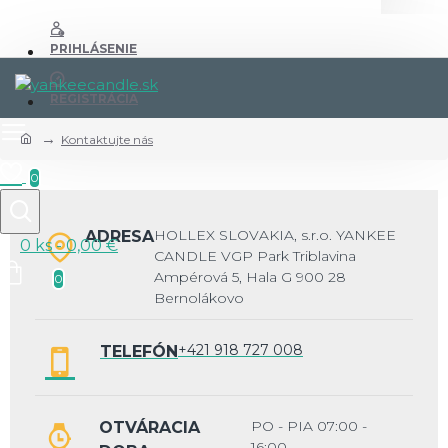
PRIHLÁSENIE
REGISTRÁCIA
Kontaktujte nás
0
HOLLEX SLOVAKIA, s.r.o. YANKEE
ADRESA
0 ks - 0,00 €
CANDLE VGP Park Triblavina
Ampérová 5, Hala G 900 28
0
Bernolákovo
+421 918 727 008
TELEFÓN
PO - PIA 07:00 -
OTVÁRACIA
16:00