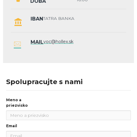
DOBA
TATRA BANKA
IBAN
voc@hollex.sk
MAIL
Spolupracujte s nami
Meno a
priezvisko
Email